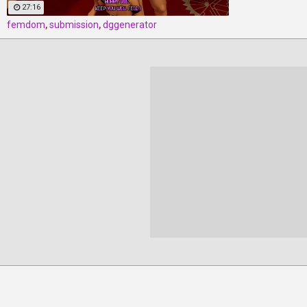
27:16
femdom
,
submission
,
dggenerator